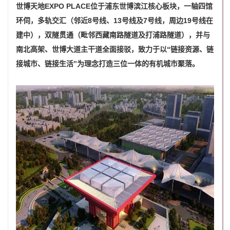
世博天地EXPO PLACE位于浦东世博滨江核心板块，一轴四馆
环伺，多轨交汇（邻近8号线、13号线及7号线，周边19号线在
建中），双隧贯通（毗邻西藏南路隧道及打浦路隧道），并与
南北高架、世博大道主干道全面接驳，致力于以“链接资源、链
接城市、链接生活”为理念打造三位一体的有机城市聚落。