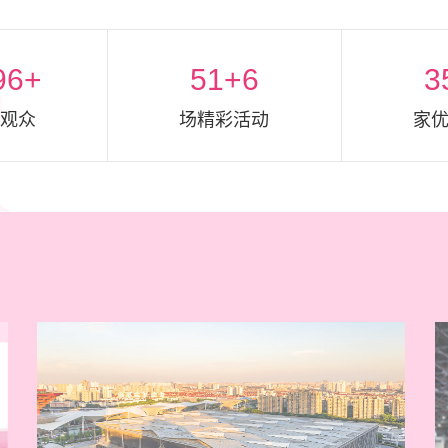
96+
51+6
3
观众
场精彩活动
家