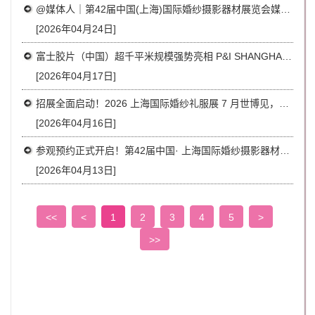
@媒体人｜第42届中国(上海)国际婚纱摄影器材展览会媒体招募开启！专属媒体权益速领
[2026年04月24日]
富士胶片（中国）超千平米规模强势亮相 P&I SHANGHAI 2026 上海国际视觉影像产业展览会
[2026年04月17日]
招展全面启动！2026 上海国际婚纱礼服展 7 月世博见，抢占婚尚产业黄金席位
[2026年04月16日]
参观预约正式开启！第42届中国· 上海国际婚纱摄影器材展览会｜免费领票，7月世博馆见！
[2026年04月13日]
<<
<
1
2
3
4
5
>
>>